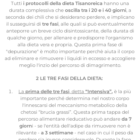
Tutti
i protocolli della dieta Tisanoreica
hanno una
durata complessiva che
oscilla tra i 20 e i 40 giorni
, a
seconda dei chili che si desiderano perdere, e implicano
il susseguirsi di
tre fasi
, alle quali si può eventualmente
anteporre un breve ciclo disintossicante, della durata di
qualche giorno, per allenare e predisporre l'organismo
alla dieta vera e propria. Questa prima fase di
"depurazione" è molto importante perchè aiuta il corpo
ad eliminare e rimuovere i liquidi in eccesso e accogliere
meglio l'inzio del percorso di dimagrimento.
2 LE TRE FASI DELLA DIETA:
La
prima delle tre fasi
, detta
“Intensiva”
,
è la più
importante perché determina nel nostro corpo
l'innescarsi del meccanismo metabolico della
chetosi “brucia grassi”. Questa prima tappa del
percorso alimentare rieducativo può andare
da 7
giorn
i - se l'entità dell'adipe da rimuovere non è
rilevante -
a 3 settimane
- nel caso in cui il peso da
perdere sia invece considerevole. Durante la fase