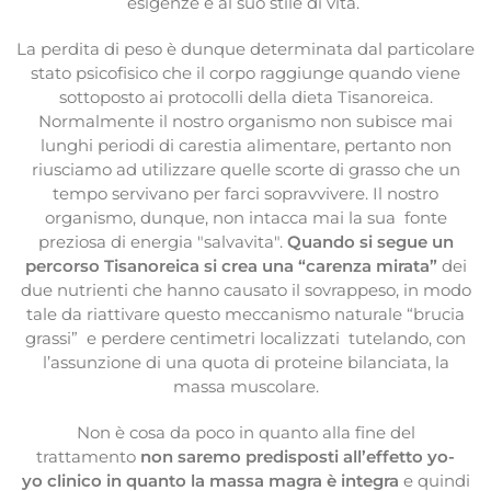
esigenze e al suo stile di vita.
La perdita di peso è dunque determinata dal particolare
stato psicofisico che il corpo raggiunge quando viene
sottoposto ai protocolli della dieta Tisanoreica.
Normalmente il nostro organismo non subisce mai
lunghi periodi di carestia alimentare, pertanto non
riusciamo ad utilizzare quelle scorte di grasso che un
tempo servivano per farci sopravvivere. Il nostro
organismo, dunque, non intacca mai la sua fonte
preziosa di energia "salvavita".
Quando si segue un
percorso Tisanoreica si crea una “carenza mirata”
dei
due nutrienti che hanno causato il sovrappeso, in modo
tale da riattivare questo meccanismo naturale “brucia
grassi” e perdere centimetri localizzati tutelando, con
l’assunzione di una quota di proteine bilanciata, la
massa muscolare.
Non è cosa da poco in quanto alla fine del
trattamento
non saremo predisposti all’effetto yo-
yo clinico in quanto la massa magra è integra
e quindi